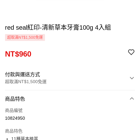
red seal紅印-清新草本牙膏100g 4入組
超取滿NT$1,500免運
NT$960
付款與運送方式
超取滿NT$1,500免運
付款方式
商品特色
信用卡一次付款
商品編號
信用卡分期付款
10824950
3 期 0 利率 每期
NT$320
21家銀行
商品特色
6 期 0 利率 每期
NT$160
21家銀行
合作金庫商業銀行
第一商業銀行
11種草本植萃