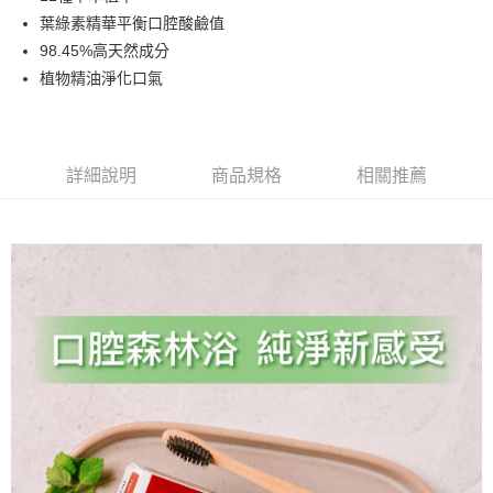
華南商業銀行
彰化商業銀行
合作金庫商業銀行
第一商業銀行
超商取貨付款
葉綠素精華平衡口腔酸鹼值
上海商業儲蓄銀行
台北富邦商業銀行
華南商業銀行
彰化商業銀行
國泰世華商業銀行
兆豐國際商業銀行
98.45%高天然成分
LINE Pay
上海商業儲蓄銀行
台北富邦商業銀行
臺灣中小企業銀行
台中商業銀行
植物精油淨化口氣
國泰世華商業銀行
兆豐國際商業銀行
匯豐（台灣）商業銀行
華泰商業銀行
Apple Pay
臺灣中小企業銀行
台中商業銀行
聯邦商業銀行
遠東國際商業銀行
匯豐（台灣）商業銀行
華泰商業銀行
街口支付
元大商業銀行
永豐商業銀行
聯邦商業銀行
遠東國際商業銀行
玉山商業銀行
星展（台灣）商業銀行
元大商業銀行
永豐商業銀行
詳細說明
商品規格
相關推薦
悠遊付
台新國際商業銀行
中國信託商業銀行
玉山商業銀行
星展（台灣）商業銀行
台灣樂天信用卡公司
台新國際商業銀行
中國信託商業銀行
運送方式
台灣樂天信用卡公司
全家取貨付款
每筆NT$80，滿NT$1,500(含以上)免運費
7-11取貨付款
每筆NT$80，滿NT$1,500(含以上)免運費
宅配
每筆NT$80，滿NT$1,500(含以上)免運費