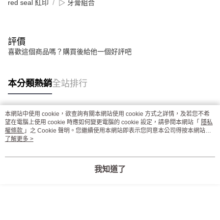
red seal 紅印
▷ 牙膏組合
評價
喜歡這個商品嗎？購買後給他一個好評吧
本分類熱銷
全站排行
本網站中使用 cookie，欲查詢有關本網站使用 cookie 方式之詳情，及若您不希
熱門標籤
望在電腦上使用 cookie 時應如何變更電腦的 cookie 設定，請參閱本網站「
隱私
權條款
」之 Cookie 聲明。您繼續使用本網站即表示您同意本公司得按本網站使
用條款之 Cookie 聲明使用 cookie。
了解更多 >
我知道了