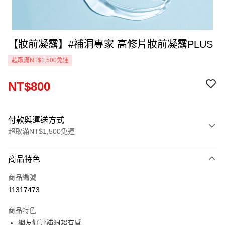
【妝前凝露】#補洞專家 高修片妝前凝露PLUS
超取滿NT$1,500免運
NT$800
付款與運送方式
超取滿NT$1,500免運
付款方式
商品特色
信用卡一次付款
商品編號
信用卡分期付款
11317473
3 期 0 利率 每期
NT$266
21家銀行
商品特色
6 期 0 利率 每期
NT$133
21家銀行
合作金庫商業銀行
第一商業銀行
網友好評補洞超有感