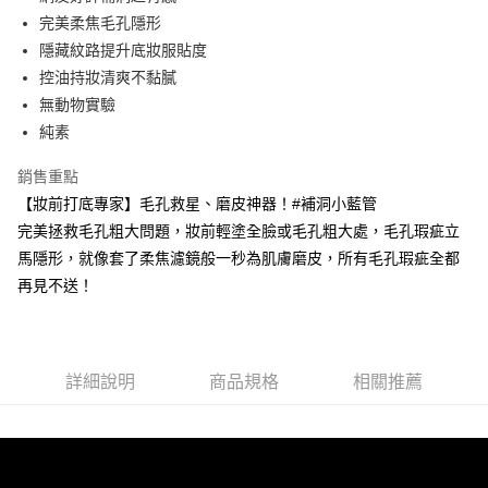
華南商業銀行
彰化商業銀行
合作金庫商業銀行
第一商業銀行
超商取貨付款
完美柔焦毛孔隱形
上海商業儲蓄銀行
台北富邦商業銀行
華南商業銀行
彰化商業銀行
國泰世華商業銀行
兆豐國際商業銀行
隱藏紋路提升底妝服貼度
LINE Pay
上海商業儲蓄銀行
台北富邦商業銀行
臺灣中小企業銀行
台中商業銀行
控油持妝清爽不黏膩
國泰世華商業銀行
兆豐國際商業銀行
匯豐（台灣）商業銀行
華泰商業銀行
Apple Pay
臺灣中小企業銀行
台中商業銀行
無動物實驗
聯邦商業銀行
遠東國際商業銀行
匯豐（台灣）商業銀行
華泰商業銀行
純素
街口支付
元大商業銀行
永豐商業銀行
聯邦商業銀行
遠東國際商業銀行
玉山商業銀行
星展（台灣）商業銀行
元大商業銀行
永豐商業銀行
銷售重點
悠遊付
台新國際商業銀行
中國信託商業銀行
玉山商業銀行
星展（台灣）商業銀行
【妝前打底專家】毛孔救星、磨皮神器！#補洞小藍管
台灣樂天信用卡公司
台新國際商業銀行
中國信託商業銀行
完美拯救毛孔粗大問題，妝前輕塗全臉或毛孔粗大處，毛孔瑕疵立
運送方式
台灣樂天信用卡公司
馬隱形，就像套了柔焦濾鏡般一秒為肌膚磨皮，所有毛孔瑕疵全都
全家取貨付款
再見不送！
每筆NT$80，滿NT$1,500(含以上)免運費
7-11取貨付款
每筆NT$80，滿NT$1,500(含以上)免運費
詳細說明
商品規格
相關推薦
宅配
每筆NT$80，滿NT$1,500(含以上)免運費