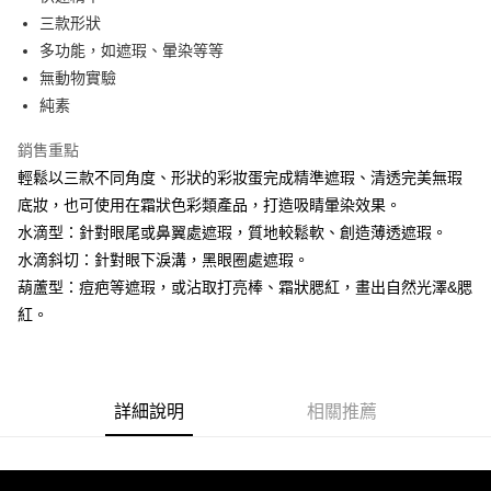
華南商業銀行
彰化商業銀行
合作金庫商業銀行
第一商業銀行
超商取貨付款
三款形狀
上海商業儲蓄銀行
台北富邦商業銀行
華南商業銀行
彰化商業銀行
國泰世華商業銀行
兆豐國際商業銀行
多功能，如遮瑕、暈染等等
LINE Pay
上海商業儲蓄銀行
台北富邦商業銀行
臺灣中小企業銀行
台中商業銀行
無動物實驗
國泰世華商業銀行
兆豐國際商業銀行
匯豐（台灣）商業銀行
華泰商業銀行
Apple Pay
臺灣中小企業銀行
台中商業銀行
純素
聯邦商業銀行
遠東國際商業銀行
匯豐（台灣）商業銀行
華泰商業銀行
街口支付
元大商業銀行
永豐商業銀行
銷售重點
聯邦商業銀行
遠東國際商業銀行
玉山商業銀行
星展（台灣）商業銀行
元大商業銀行
永豐商業銀行
輕鬆以三款不同角度、形狀的彩妝蛋完成精準遮瑕、清透完美無瑕
悠遊付
台新國際商業銀行
中國信託商業銀行
玉山商業銀行
星展（台灣）商業銀行
底妝，也可使用在霜狀色彩類產品，打造吸睛暈染效果。
台灣樂天信用卡公司
台新國際商業銀行
中國信託商業銀行
水滴型：針對眼尾或鼻翼處遮瑕，質地較鬆軟、創造薄透遮瑕。
運送方式
台灣樂天信用卡公司
水滴斜切：針對眼下淚溝，黑眼圈處遮瑕。
全家取貨付款
葫蘆型：痘疤等遮瑕，或沾取打亮棒、霜狀腮紅，畫出自然光澤&腮
每筆NT$80，滿NT$1,500(含以上)免運費
紅。
7-11取貨付款
每筆NT$80，滿NT$1,500(含以上)免運費
宅配
詳細說明
相關推薦
每筆NT$80，滿NT$1,500(含以上)免運費