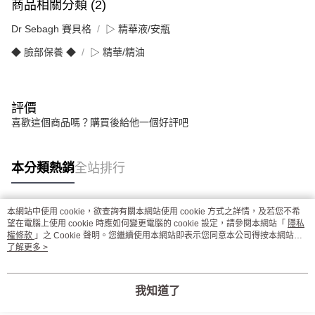
商品相關分類 (2)
Dr Sebagh 賽貝格
▷ 精華液/安瓶
◆ 臉部保養 ◆
▷ 精華/精油
評價
喜歡這個商品嗎？購買後給他一個好評吧
本分類熱銷
全站排行
本網站中使用 cookie，欲查詢有關本網站使用 cookie 方式之詳情，及若您不希
熱門標籤
望在電腦上使用 cookie 時應如何變更電腦的 cookie 設定，請參閱本網站「
隱私
權條款
」之 Cookie 聲明。您繼續使用本網站即表示您同意本公司得按本網站使
用條款之 Cookie 聲明使用 cookie。
了解更多 >
我知道了