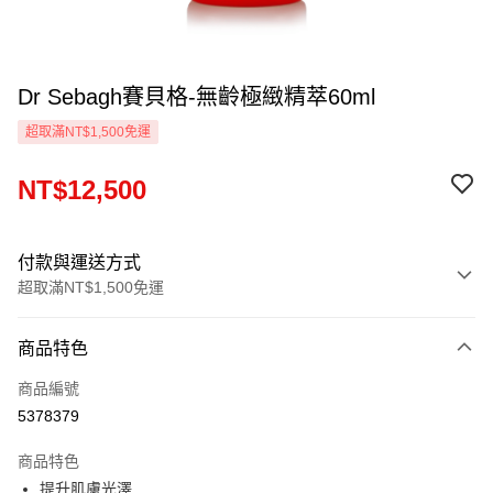
Dr Sebagh賽貝格-無齡極緻精萃60ml
超取滿NT$1,500免運
NT$12,500
付款與運送方式
超取滿NT$1,500免運
付款方式
商品特色
信用卡一次付款
商品編號
信用卡分期付款
5378379
3 期 0 利率 每期
NT$4,166
21家銀行
商品特色
6 期 0 利率 每期
NT$2,083
21家銀行
合作金庫商業銀行
第一商業銀行
提升肌膚光澤