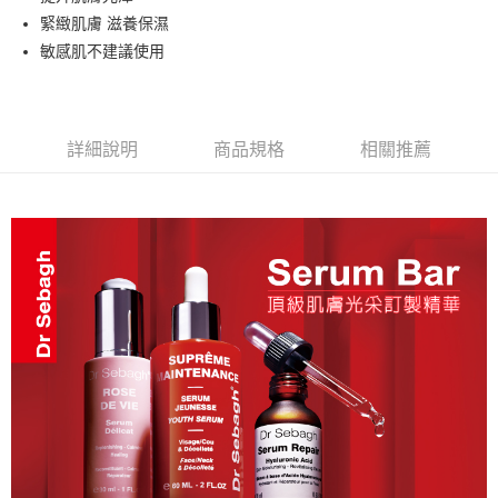
華南商業銀行
彰化商業銀行
合作金庫商業銀行
第一商業銀行
超商取貨付款
緊緻肌膚 滋養保濕
上海商業儲蓄銀行
台北富邦商業銀行
華南商業銀行
彰化商業銀行
國泰世華商業銀行
兆豐國際商業銀行
敏感肌不建議使用
LINE Pay
上海商業儲蓄銀行
台北富邦商業銀行
臺灣中小企業銀行
台中商業銀行
國泰世華商業銀行
兆豐國際商業銀行
匯豐（台灣）商業銀行
華泰商業銀行
Apple Pay
臺灣中小企業銀行
台中商業銀行
聯邦商業銀行
遠東國際商業銀行
匯豐（台灣）商業銀行
華泰商業銀行
街口支付
元大商業銀行
永豐商業銀行
詳細說明
商品規格
相關推薦
聯邦商業銀行
遠東國際商業銀行
玉山商業銀行
星展（台灣）商業銀行
元大商業銀行
永豐商業銀行
悠遊付
台新國際商業銀行
中國信託商業銀行
玉山商業銀行
星展（台灣）商業銀行
台灣樂天信用卡公司
台新國際商業銀行
中國信託商業銀行
運送方式
台灣樂天信用卡公司
全家取貨付款
每筆NT$80，滿NT$1,500(含以上)免運費
7-11取貨付款
每筆NT$80，滿NT$1,500(含以上)免運費
宅配
每筆NT$80，滿NT$1,500(含以上)免運費