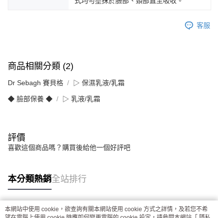
式均勻塗抹於臉部、頸部直至吸收。
客服
商品相關分類 (2)
Dr Sebagh 賽貝格
▷ 保濕乳液/乳霜
◆ 臉部保養 ◆
▷ 乳液/乳霜
評價
喜歡這個商品嗎？購買後給他一個好評吧
本分類熱銷
全站排行
本網站中使用 cookie，欲查詢有關本網站使用 cookie 方式之詳情，及若您不希
熱門標籤
望在電腦上使用 cookie 時應如何變更電腦的 cookie 設定，請參閱本網站「
隱私