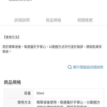
華南商業銀行
彰化商業銀行
合作金庫商業銀行
第一商業銀行
超商取貨付款
上海商業儲蓄銀行
台北富邦商業銀行
華南商業銀行
彰化商業銀行
國泰世華商業銀行
兆豐國際商業銀行
LINE Pay
上海商業儲蓄銀行
台北富邦商業銀行
臺灣中小企業銀行
台中商業銀行
國泰世華商業銀行
兆豐國際商業銀行
詳細說明
商品規格
相關推薦
匯豐（台灣）商業銀行
華泰商業銀行
Apple Pay
臺灣中小企業銀行
台中商業銀行
聯邦商業銀行
遠東國際商業銀行
匯豐（台灣）商業銀行
華泰商業銀行
街口支付
元大商業銀行
永豐商業銀行
聯邦商業銀行
遠東國際商業銀行
玉山商業銀行
星展（台灣）商業銀行
【使用方法】
元大商業銀行
永豐商業銀行
悠遊付
台新國際商業銀行
中國信託商業銀行
玉山商業銀行
星展（台灣）商業銀行
台灣樂天信用卡公司
用於精華液後，取適量於手掌心，以劃圈方式均勻塗於臉部、頸部肌膚至
台新國際商業銀行
中國信託商業銀行
運送方式
吸收。
台灣樂天信用卡公司
全家取貨付款
每筆NT$80，滿NT$1,500(含以上)免運費
顯示電腦版詳細說明
7-11取貨付款
每筆NT$80，滿NT$1,500(含以上)免運費
商品規格
宅配
容量
50ml
每筆NT$80，滿NT$1,500(含以上)免運費
使用方法
精華液後使用，取適量於手掌心，以劃圈方