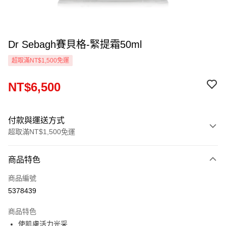
Dr Sebagh賽貝格-緊提霜50ml
超取滿NT$1,500免運
NT$6,500
付款與運送方式
超取滿NT$1,500免運
付款方式
商品特色
信用卡一次付款
商品編號
信用卡分期付款
5378439
3 期 0 利率 每期
NT$2,166
21家銀行
商品特色
6 期 0 利率 每期
NT$1,083
21家銀行
合作金庫商業銀行
第一商業銀行
使肌膚活力光采