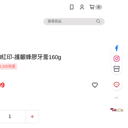
0
eal紅印-護齦蜂膠牙膏160g
1,500免運
09