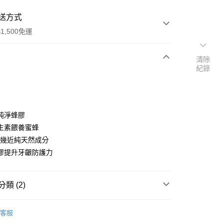
送方式
1,500免運
清除
紀錄
次付款
期付款
0 利率 每期
NT$103
21家銀行
純淨蜂膠
0 利率 每期
NT$51
21家銀行
庫商業銀行
第一商業銀行
生素餵養蜜蜂
業銀行
彰化商業銀行
5%幾近純天然成分
庫商業銀行
第一商業銀行
付款
業儲蓄銀行
台北富邦商業銀行
業銀行
彰化商業銀行
膠提升牙齦防護力
華商業銀行
兆豐國際商業銀行
業儲蓄銀行
台北富邦商業銀行
小企業銀行
台中商業銀行
華商業銀行
兆豐國際商業銀行
台灣）商業銀行
華泰商業銀行
小企業銀行
台中商業銀行
類 (2)
業銀行
遠東國際商業銀行
台灣）商業銀行
華泰商業銀行
業銀行
永豐商業銀行
業銀行
遠東國際商業銀行
 紅印
▷ 牙膏系列
業銀行
星展（台灣）商業銀行
客服
業銀行
永豐商業銀行
際商業銀行
中國信託商業銀行
潔 ◆
▷ 牙膏