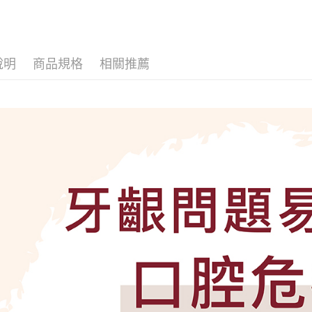
玉山商
台灣樂
台新國
台灣樂
運送方式
全家取貨
說明
商品規格
相關推薦
每筆NT$8
7-11取貨
每筆NT$8
宅配
每筆NT$8