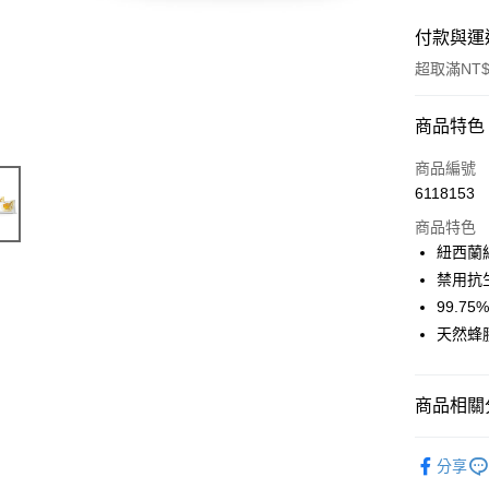
付款與運
超取滿NT$
付款方式
商品特色
信用卡一
商品編號
6118153
信用卡分
商品特色
3 期 
紐西蘭
6 期 
合作金
禁用抗
華南商
99.7
合作金
超商取貨
上海商
華南商
天然蜂
國泰世
LINE Pay
上海商
臺灣中
國泰世
匯豐（
Apple Pay
臺灣中
商品相關分
聯邦商
匯豐（
街口支付
元大商
聯邦商
red seal
玉山商
分享
元大商
悠遊付
台新國
◆ 口腔清