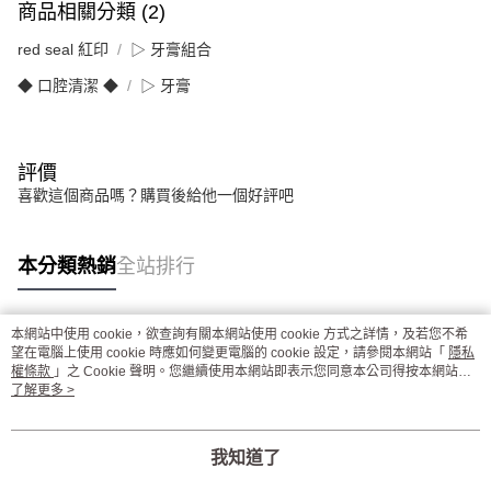
商品相關分類 (2)
red seal 紅印
▷ 牙膏組合
◆ 口腔清潔 ◆
▷ 牙膏
評價
喜歡這個商品嗎？購買後給他一個好評吧
本分類熱銷
全站排行
本網站中使用 cookie，欲查詢有關本網站使用 cookie 方式之詳情，及若您不希
熱門標籤
望在電腦上使用 cookie 時應如何變更電腦的 cookie 設定，請參閱本網站「
隱私
權條款
」之 Cookie 聲明。您繼續使用本網站即表示您同意本公司得按本網站使
用條款之 Cookie 聲明使用 cookie。
了解更多 >
我知道了