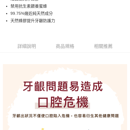
華南商業銀行
彰化商業銀行
合作金庫商業銀行
第一商業銀行
超商取貨付款
禁用抗生素餵養蜜蜂
上海商業儲蓄銀行
台北富邦商業銀行
華南商業銀行
彰化商業銀行
國泰世華商業銀行
兆豐國際商業銀行
99.75%幾近純天然成分
LINE Pay
上海商業儲蓄銀行
台北富邦商業銀行
臺灣中小企業銀行
台中商業銀行
天然蜂膠提升牙齦防護力
國泰世華商業銀行
兆豐國際商業銀行
匯豐（台灣）商業銀行
華泰商業銀行
Apple Pay
臺灣中小企業銀行
台中商業銀行
聯邦商業銀行
遠東國際商業銀行
匯豐（台灣）商業銀行
華泰商業銀行
街口支付
元大商業銀行
永豐商業銀行
聯邦商業銀行
遠東國際商業銀行
玉山商業銀行
星展（台灣）商業銀行
元大商業銀行
永豐商業銀行
詳細說明
商品規格
相關推薦
悠遊付
台新國際商業銀行
中國信託商業銀行
玉山商業銀行
星展（台灣）商業銀行
台灣樂天信用卡公司
台新國際商業銀行
中國信託商業銀行
運送方式
台灣樂天信用卡公司
全家取貨付款
每筆NT$80，滿NT$1,500(含以上)免運費
7-11取貨付款
每筆NT$80，滿NT$1,500(含以上)免運費
宅配
每筆NT$80，滿NT$1,500(含以上)免運費