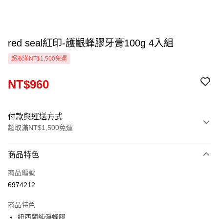
red seal紅印-護齦蜂膠牙膏100g 4入組
超取滿NT$1,500免運
NT$960
付款與運送方式
超取滿NT$1,500免運
付款方式
商品特色
信用卡一次付款
商品編號
信用卡分期付款
6974212
3 期 0 利率 每期
NT$320
21家銀行
商品特色
6 期 0 利率 每期
NT$160
21家銀行
合作金庫商業銀行
第一商業銀行
紐西蘭純淨蜂膠