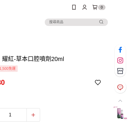
0
N 耀紅-草本口腔噴劑20ml
1,500免運
80