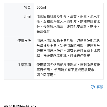
容量
500ml
用途
清潔寵物肌膚及毛髮，清爽、保濕、油水平
衡，溫和潔淨髒污出油毛皮，能補充肌膚水
分，長效鎖水滋潤，維持毛皮清新、乾淨、
光澤彈性
使用方法
用溫水濕潤寵物全身毛髮，取適量洗毛精均
勻塗抹於全身，請避開眼睛周圍，按摩數分
鐘後再用溫水洗淨。如有必要可重複上述流
程。洗後搭配護毛乳，可達最佳效果
注意事項
使用前請先做局部皮膚測試，無刺激反應後
再行使用。 使用時如有不適或過敏現象，
請立即停用。
客服