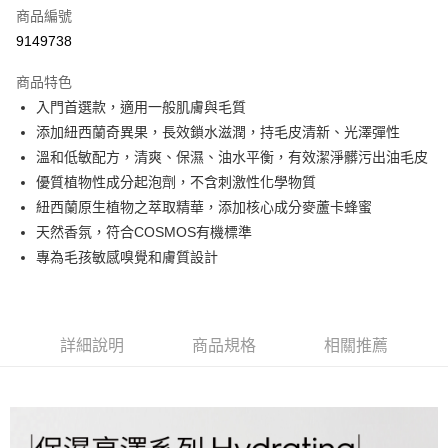
6 期 0 利率 每期
NT$200
21家銀行
合作金庫商業銀行
第一商業銀行
商品編號
華南商業銀行
彰化商業銀行
合作金庫商業銀行
第一商業銀行
9149738
超商取貨付款
上海商業儲蓄銀行
台北富邦商業銀行
華南商業銀行
彰化商業銀行
國泰世華商業銀行
兆豐國際商業銀行
LINE Pay
上海商業儲蓄銀行
台北富邦商業銀行
商品特色
臺灣中小企業銀行
台中商業銀行
國泰世華商業銀行
兆豐國際商業銀行
入門首選款，適用一般肌膚與毛質
匯豐（台灣）商業銀行
華泰商業銀行
Apple Pay
臺灣中小企業銀行
台中商業銀行
添加紐西蘭奇異果，長效鎖水滋潤，持毛皮清新、光澤彈性
聯邦商業銀行
遠東國際商業銀行
匯豐（台灣）商業銀行
華泰商業銀行
街口支付
元大商業銀行
永豐商業銀行
溫和低敏配方，清爽、保濕、油水平衡，有效潔淨髒污出油毛皮
聯邦商業銀行
遠東國際商業銀行
玉山商業銀行
星展（台灣）商業銀行
優質植物性成分起泡劑，不含刺激性化學物質
元大商業銀行
永豐商業銀行
悠遊付
台新國際商業銀行
中國信託商業銀行
玉山商業銀行
星展（台灣）商業銀行
紐西蘭原生植物之萃取精華，添加核心成分麥蘆卡蜂蜜
台灣樂天信用卡公司
台新國際商業銀行
中國信託商業銀行
天然香氛，符合COSMOS有機標準
運送方式
台灣樂天信用卡公司
專為毛孩敏感嗅覺和膚質設計
團購限定-全家取貨付款
每筆NT$80，滿NT$1,000(含以上)免運費
團購限定-7-11取貨付款
詳細說明
商品規格
相關推薦
每筆NT$80，滿NT$1,000(含以上)免運費
宅配
每筆NT$80，滿NT$1,500(含以上)免運費