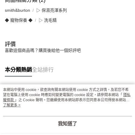
商品相關分類 (2)
smith&burton
▷ 保濕亮澤系列
◆ 寵物保養 ◆
▷ 洗毛精
評價
喜歡這個商品嗎？購買後給他一個好評吧
本分類熱銷
全站排行
本網站中使用 cookie，欲查詢有關本網站使用 cookie 方式之詳情，及若您不希
熱門標籤
望在電腦上使用 cookie 時應如何變更電腦的 cookie 設定，請參閱本網站「
隱私
權條款
」之 Cookie 聲明。您繼續使用本網站即表示您同意本公司得按本網站使
用條款之 Cookie 聲明使用 cookie。
了解更多 >
我知道了