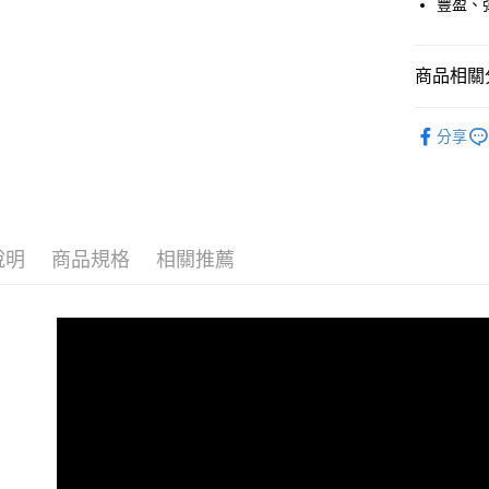
豐盈、
台新國
台灣樂
運送方式
商品相關分
團購限定-
每筆NT$8
smith&bur
分享
團購限定-7
◆ 寵物保
每筆NT$8
宅配
每筆NT$8
說明
商品規格
相關推薦
團購限定-
每筆NT$8