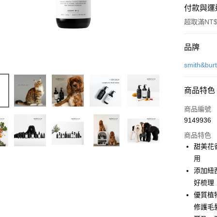
付款與運
超取滿NT$
付款方式
品牌
信用卡一
smith&bur
信用卡分
商品特色
3 期 
商品編號
6 期 
合作金
9149936
華南商
合作金
超商取貨
上海商
商品特色
華南商
國泰世
甜美花
LINE Pay
上海商
臺灣中
用
國泰世
匯豐（
Apple Pay
臺灣中
添加紐
聯邦商
匯豐（
好梳理
街口支付
元大商
聯邦商
優質植
玉山商
元大商
悠遊付
台新國
修護毛
玉山商
台灣樂