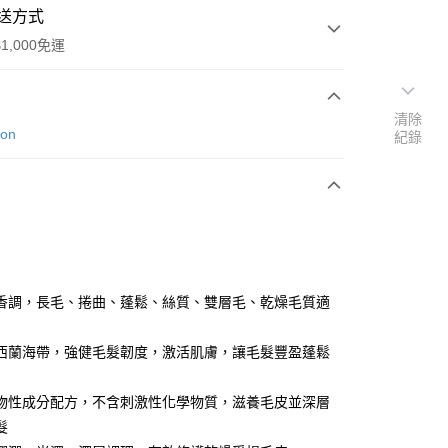
送方式
1,000免運
清除
次付款
ton
紀錄
期付款
0 利率 每期
NT$266
21家銀行
0 利率 每期
NT$133
21家銀行
庫商業銀行
第一商業銀行
業銀行
彰化商業銀行
庫商業銀行
第一商業銀行
付款
業儲蓄銀行
台北富邦商業銀行
業銀行
彰化商業銀行
華商業銀行
兆豐國際商業銀行
香調，長毛、捲曲、蓬鬆、絲質、雙層毛、乾燥毛質適
業儲蓄銀行
台北富邦商業銀行
小企業銀行
台中商業銀行
華商業銀行
兆豐國際商業銀行
台灣）商業銀行
華泰商業銀行
小企業銀行
台中商業銀行
西蘭海帶，強健毛髮韌度，激活肌膚，讓毛髮豐盈蓬鬆
業銀行
遠東國際商業銀行
台灣）商業銀行
華泰商業銀行
業銀行
永豐商業銀行
業銀行
遠東國際商業銀行
物性成分配方，不含刺激性化學物質，滋養毛皮並深層
業銀行
星展（台灣）商業銀行
業銀行
永豐商業銀行
際商業銀行
中國信託商業銀行
髮
業銀行
星展（台灣）商業銀行
天信用卡公司