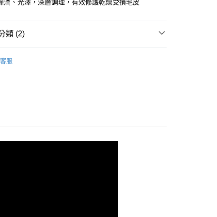
彈潤、光澤，深層調理，有效修護乾燥受損毛皮
際商業銀行
中國信託商業銀行
天信用卡公司
類 (2)
全家取貨付款
0，滿NT$1,000(含以上)免運費
ton
▷ 滋養豐盈系列
客服
-11取貨付款
養 ◆
▷ 護毛乳
0，滿NT$1,000(含以上)免運費
0，滿NT$1,500(含以上)免運費
宅配
0，滿NT$1,000(含以上)免運費