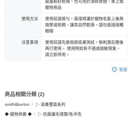
盈蓬鬆好梳理。也可用於清新房間、車上或
寵物用品
使用方法
使用前請搖勻，直接噴灑於寵物毛髮上後再
按摩或梳開，讓其自然乾燥，請勿直接接觸
眼睛
注意事項
使用前請先做局部皮膚測試，無刺激反應後
再行使用。 使用時如有不適或過敏現象，
請立即停用。
客服
商品相關分類 (2)
smith&burton
▷ 滋養豐盈系列
◆ 寵物保養 ◆
▷ 抗菌護毛噴霧/免沖洗