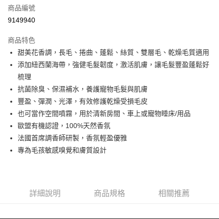
6 期 0 利率 每期
NT$125
21家銀行
合作金庫商業銀行
第一商業銀行
商品編號
華南商業銀行
彰化商業銀行
合作金庫商業銀行
第一商業銀行
9149940
超商取貨付款
上海商業儲蓄銀行
台北富邦商業銀行
華南商業銀行
彰化商業銀行
國泰世華商業銀行
兆豐國際商業銀行
LINE Pay
上海商業儲蓄銀行
台北富邦商業銀行
商品特色
臺灣中小企業銀行
台中商業銀行
國泰世華商業銀行
兆豐國際商業銀行
甜美花香調，長毛、捲曲、蓬鬆、絲質、雙層毛、乾燥毛質適用
匯豐（台灣）商業銀行
華泰商業銀行
Apple Pay
臺灣中小企業銀行
台中商業銀行
添加紐西蘭海帶，強健毛髮韌度，激活肌膚，讓毛髮豐盈蓬鬆好
聯邦商業銀行
遠東國際商業銀行
匯豐（台灣）商業銀行
華泰商業銀行
街口支付
元大商業銀行
永豐商業銀行
梳理
聯邦商業銀行
遠東國際商業銀行
玉山商業銀行
星展（台灣）商業銀行
抗菌除臭、保濕補水，養護寵物毛髮與肌膚
元大商業銀行
永豐商業銀行
悠遊付
台新國際商業銀行
中國信託商業銀行
玉山商業銀行
星展（台灣）商業銀行
豐盈、彈潤、光澤，有效修護乾燥受損毛皮
台灣樂天信用卡公司
台新國際商業銀行
中國信託商業銀行
也可當作空間噴霧，用於清新房間、車上或寵物睡床/用品
運送方式
台灣樂天信用卡公司
歐盟有機認證，100%天然香氛
團購限定-全家取貨付款
法國首席調香師研製，香氛輕盈優雅
每筆NT$80，滿NT$1,000(含以上)免運費
專為毛孩敏感嗅覺和膚質設計
團購限定-7-11取貨付款
每筆NT$80，滿NT$1,000(含以上)免運費
詳細說明
商品規格
相關推薦
宅配
每筆NT$80，滿NT$1,500(含以上)免運費