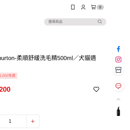
0
h&burton-柔順舒緩洗毛精500ml／犬貓適
1,000免運
200