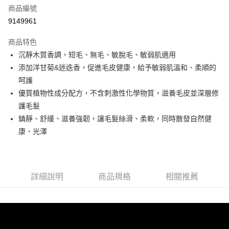
6 期 0 利率 每期
NT$133
21家銀行
合作金庫商業銀行
第一商業銀行
商品編號
華南商業銀行
彰化商業銀行
合作金庫商業銀行
第一商業銀行
9149961
超商取貨付款
上海商業儲蓄銀行
台北富邦商業銀行
華南商業銀行
彰化商業銀行
國泰世華商業銀行
兆豐國際商業銀行
LINE Pay
上海商業儲蓄銀行
台北富邦商業銀行
商品特色
臺灣中小企業銀行
台中商業銀行
國泰世華商業銀行
兆豐國際商業銀行
沉靜木質香調，短毛、無毛、敏脫毛、敏弱肌適用
匯豐（台灣）商業銀行
華泰商業銀行
Apple Pay
臺灣中小企業銀行
台中商業銀行
添加洋甘菊&迷迭香，促進毛皮健康，給予敏弱肌溫和、柔順的
聯邦商業銀行
遠東國際商業銀行
匯豐（台灣）商業銀行
華泰商業銀行
街口支付
元大商業銀行
永豐商業銀行
呵護
聯邦商業銀行
遠東國際商業銀行
玉山商業銀行
星展（台灣）商業銀行
優質植物性成分配方，不含刺激性化學物質，滋養毛皮並深層修
元大商業銀行
永豐商業銀行
悠遊付
台新國際商業銀行
中國信託商業銀行
玉山商業銀行
星展（台灣）商業銀行
護毛髮
台灣樂天信用卡公司
台新國際商業銀行
中國信託商業銀行
鎮靜、舒緩、滋養強韌，讓毛髮絲滑、柔軟，同時散發自然健
運送方式
台灣樂天信用卡公司
康、光澤
團購限定-全家取貨付款
每筆NT$80，滿NT$1,000(含以上)免運費
團購限定-7-11取貨付款
詳細說明
商品規格
相關推薦
每筆NT$80，滿NT$1,000(含以上)免運費
宅配
每筆NT$80，滿NT$1,500(含以上)免運費