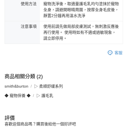
使用方法
寵物洗淨後，取適量護毛乳均勻塗抹於寵物
全身，請避開眼睛周圍，按摩全身毛皮後，
靜置2分鐘再用溫水洗淨
注意事項
使用前請先做局部皮膚測試，無刺激反應後
再行使用。 使用時如有不適或過敏現象，
請立即停用。
客服
商品相關分類 (2)
smith&burton
▷ 柔順舒緩系列
◆ 寵物保養 ◆
▷ 護毛乳
評價
喜歡這個商品嗎？購買後給他一個好評吧